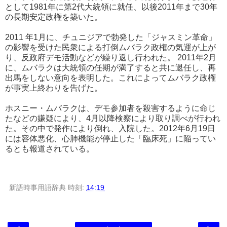
として1981年に第2代大統領に就任、以後2011年まで30年
の長期安定政権を築いた。
2011 年1月に、チュニジアで勃発した「ジャスミン革命」
の影響を受けた民衆による打倒ムバラク政権の気運が上が
り、反政府デモ活動などが繰り返し行われた。 2011年2月
に、ムバラクは大統領の任期が満了すると共に退任し、再
出馬をしない意向を表明した。これによってムバラク政権
が事実上終わりを告げた。
ホスニー・ムバラクは、デモ参加者を殺害するように命じ
たなどの嫌疑により、4月以降検察により取り調べが行われ
た。その中で発作により倒れ、入院した。2012年6月19日
には容体悪化、心肺機能が停止した「臨床死」に陥ってい
るとも報道されている。
新語時事用語辞典
時刻:
14:19