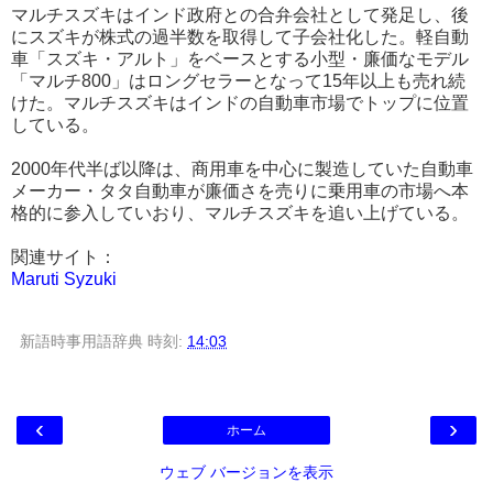
マルチスズキはインド政府との合弁会社として発足し、後
にスズキが株式の過半数を取得して子会社化した。軽自動
車「スズキ・アルト」をベースとする小型・廉価なモデル
「マルチ800」はロングセラーとなって15年以上も売れ続
けた。マルチスズキはインドの自動車市場でトップに位置
している。
2000年代半ば以降は、商用車を中心に製造していた自動車
メーカー・タタ自動車が廉価さを売りに乗用車の市場へ本
格的に参入していおり、マルチスズキを追い上げている。
関連サイト：
Maruti Syzuki
新語時事用語辞典
時刻:
14:03
‹
›
ホーム
ウェブ バージョンを表示