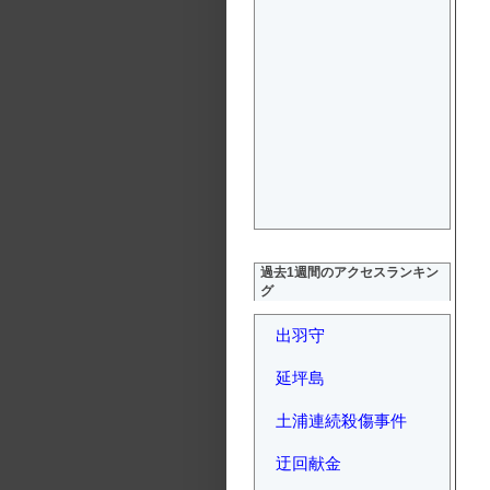
過去1週間のアクセスランキン
グ
出羽守
延坪島
土浦連続殺傷事件
迂回献金