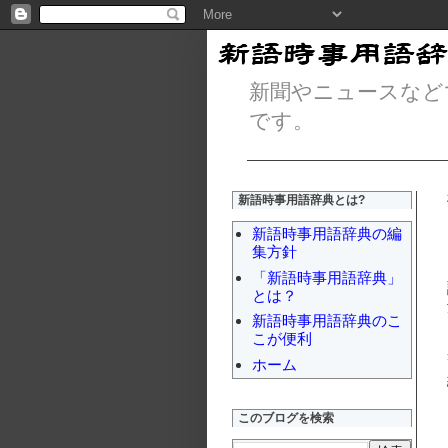
新聞やニュースなど
です。
新語時事用語辞典とは?
新語時事用語辞典の編
集方針
「新語時事用語辞典」
とは？
新語時事用語辞典のこ
こが便利
ホーム
このブログを検索