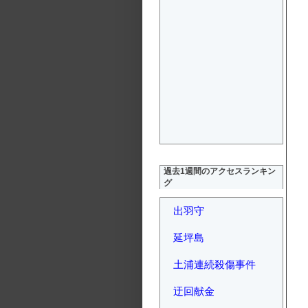
過去1週間のアクセスランキン
グ
出羽守
延坪島
土浦連続殺傷事件
迂回献金