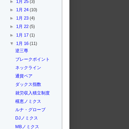
►
1月 25
(3)
►
1月 24
(10)
►
1月 23
(4)
►
1月 22
(5)
►
1月 17
(1)
▼
1月 16
(11)
逆三尊
ブレークポイント
ネックライン
通貨ペア
ダックス指数
就労収入積立制度
槿恵ノミクス
ルナ・グローブ
DJノミクス
MBノミクス