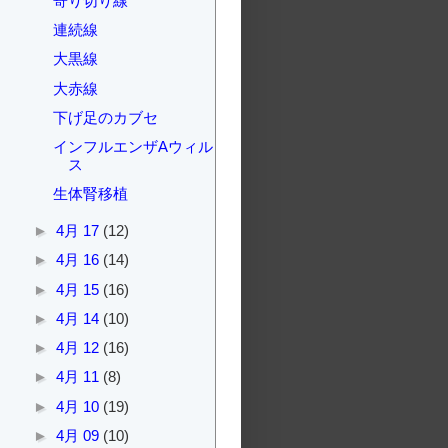
寄り切り線
連続線
大黒線
大赤線
下げ足のカブセ
インフルエンザAウィル
ス
生体腎移植
►
4月 17
(12)
►
4月 16
(14)
►
4月 15
(16)
►
4月 14
(10)
►
4月 12
(16)
►
4月 11
(8)
►
4月 10
(19)
►
4月 09
(10)