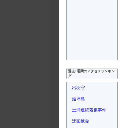
過去1週間のアクセスランキン
グ
出羽守
延坪島
土浦連続殺傷事件
迂回献金