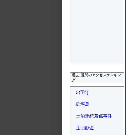
過去1週間のアクセスランキン
グ
出羽守
延坪島
土浦連続殺傷事件
迂回献金