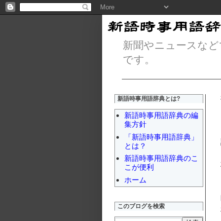
新聞やニュースなど
です。
新語時事用語辞典とは?
新語時事用語辞典の編
集方針
「新語時事用語辞典」
とは？
新語時事用語辞典のこ
こが便利
ホーム
このブログを検索