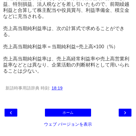
益、特別損益、法人税などを差し引いたもので、前期繰越
利益と合算して株主配当や役員賞与、利益準備金、積立金
などに充当される。
売上高当期純利益率は、次の計算式で求めることができ
る。
売上高当期純利益率＝当期純利益÷売上高×100（%）
売上高当期純利益率は、売上高経常利益率や売上高営業利
益率などとは異なり、企業活動の判断材料として用いられ
ることは少ない。
新語時事用語辞典
時刻:
18:19
‹
›
ホーム
ウェブ バージョンを表示