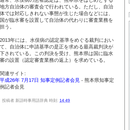
地方自治体の審査会で行われている。ただし、自治
体では対応しきれない事態が生じた場合などには、
国が臨水審を設置して自治体の代わりに審査業務を
担う。
2013年には、水俣病の認定基準をめぐる裁判におい
て、自治体に申請基準の是正を求める最高裁判決が
下されている。この判決を受け、熊本県は国に臨水
審の設置（認定審査業務の返上）を求めている。
関連サイト:
平成26年 7月17日 知事定例記者会見
- 熊本県知事定
例記者会見
投稿者
新語時事用語辞典
時刻:
14:49