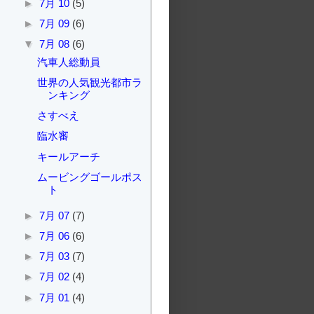
►
7月 10
(5)
►
7月 09
(6)
▼
7月 08
(6)
汽車人総動員
世界の人気観光都市ラ
ンキング
さすべえ
臨水審
キールアーチ
ムービングゴールポス
ト
►
7月 07
(7)
►
7月 06
(6)
►
7月 03
(7)
►
7月 02
(4)
►
7月 01
(4)