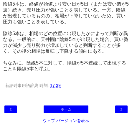
陰線5本は、終値が始値より安い日が5日（または安い週が5
週）続き、売り圧力が強いことを表している。一方、陰線
が出現しているものの、相場が下降していないため、買い
圧力も強いことを表している。
陰線5本は、相場のどの位置に出現したかによって判断が異
なる。一般的に、天井圏に陰線5本が出現した場合、買い勢
力が減少し売り勢力が増加していると判断することが多
く、その後の相場は反転し下降する傾向にある。
ちなみに、陰線5本に対して、陽線が5本連続して出現する
ことを陽線5本と呼ぶ。
新語時事用語辞典
時刻:
17:39
‹
›
ホーム
ウェブ バージョンを表示