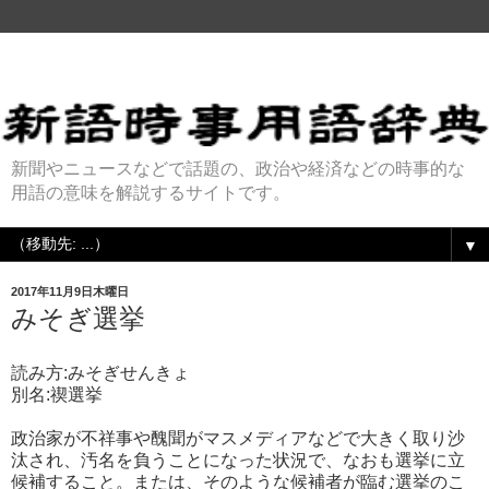
新聞やニュースなどで話題の、政治や経済などの時事的な
用語の意味を解説するサイトです。
▼
2017年11月9日木曜日
みそぎ選挙
読み方:みそぎせんきょ
別名:禊選挙
政治家が不祥事や醜聞がマスメディアなどで大きく取り沙
汰され、汚名を負うことになった状況で、なおも選挙に立
候補すること。または、そのような候補者が臨む選挙のこ