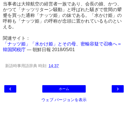
当事者は大韓航空の経営者一族であり、会長の娘、かつ、
かつて「ナッツリターン騒動」と呼ばれた騒ぎで世間の顰
蹙を買った通称「ナッツ姫」の妹である。「水かけ姫」の
呼称も「ナッツ姫」の呼称が念頭に置かれているものとい
える。
関連サイト：
「ナッツ姫」「水かけ姫」とその母、密輸容疑で召喚へ＝
韓国関税庁
― 朝鮮日報 2018/05/01
新語時事用語辞典
時刻:
14:37
‹
›
ホーム
ウェブ バージョンを表示