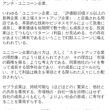
アンチ・ユニコーン企業。
いわゆる「ユニコーン企業」は、「評価額10億ドル以上の
新興企業（未上場スタートアップ企業）」と定義される用
語である。革新的な技術やビジネスモデルによって急激に
成長し、事業価値を短期間で数十倍にも成長させる。投資
家はとてつもないリターン（利益）が見込める。その存在
があまりに稀有であるということで幻獣ユニコーンに喩え
られれている。
ユニコーン企業のあり方は、久しく「スタートアップ企業
の理想像」のようり捉えられてきたが、その理念は「市場
の覇権を握る」ような考え方である。同業他社のパイを奪
って成長する競争社会であり、その成長にはゴールがな
い。そして利益は株主を筆頭とする限られた人々にしか配
分されない。
ゼブラ企業は、持続可能な（ほどほどの）繁栄と、他社と
の共存を重視する。市場独占・自社一強を目標にはせず、
自社の成長よりもむしろ「よりよい社会の形成」に寄与す
ることを重視すらする。