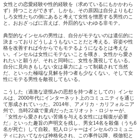
女性との恋愛経験や性的経験を（求めているにもかかわら
ず）持つことができず、しかも、その原因は自分よりもむ
しろ女性たちの側にあると考えて女性を憎悪する男性のこ
と。おおざっぱに言えば、外罰的ないわゆる非モテ。
典型的なインセルの男性は、自分がモテないのは遺伝的に
決まっておりどうしようもないことだと考える。容姿や性
格を改善すれば今からでもモテるようになるとは考えな
い。インセルは女性にモテないことを嘆き、女性から愛さ
れたいと願うが、それと同時に、女性を蔑視してもいる。
自分に見向きもしない女は暴力によって制裁されて当然
だ、といった極端な見解を持つ者も少なくない。そして女
性にモテる男性を敵視してもいる。
こうした（過激な逆恨みの思想を持つ者としての）インセ
ルは、2000年代にインターネット上のコミュニティを通じ
て形成されていった。2014年、アメリカ・カリフォルニア
州で、当時22歳で童貞だったエリオット・ロジャーが、
「女性から愛されない苦痛を与える女性には報復が必要
だ」といった趣旨の声明文を残し、男女14名を殺傷（うち6
名が死亡）して自殺。犯人ロジャーはインセルのコミュニ
ティにおいてなかば神格化され、この事件以降、模倣犯と