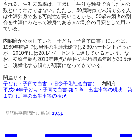
される。生涯未婚率は、実際に一生涯を独身で通した人の
数というわけではない。ただし、50歳時点で未婚である人
は生涯独身である可能性が高いことから、50歳未婚者の割
合を生涯にわたって独身である人の割合の目安として用い
ている。
内閣府が公表している「子ども・子育て白書」によれば、
1980年時点では男性の生涯未婚率は2.60パーセントだった
が、2010年には20.14パーセントに達しているという。な
お、初婚年齢も2010年時点の男性の平均初婚年齢が30.5歳
と、晩婚化する傾向が顕著になってきている。
関連サイト：
子ども・子育て白書 （旧少子化社会白書）
- 内閣府
平成24年子ども・子育て白書-第２章（出生率等の現状）第
１節（近年の出生率等の状況）
新語時事用語辞典
時刻:
13:31