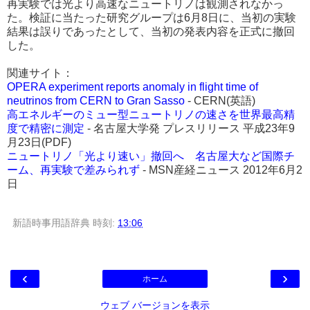
再実験では光より高速なニュートリノは観測されなかっ
た。検証に当たった研究グループは6月8日に、当初の実験
結果は誤りであったとして、当初の発表内容を正式に撤回
した。
関連サイト：
OPERA experiment reports anomaly in flight time of
neutrinos from CERN to Gran Sasso
- CERN(英語)
高エネルギーのミュー型ニュートリノの速さを世界最高精
度で精密に測定
- 名古屋大学発 プレスリリース 平成23年9
月23日(PDF)
ニュートリノ「光より速い」撤回へ 名古屋大など国際チ
ーム、再実験で差みられず
- MSN産経ニュース 2012年6月2
日
新語時事用語辞典
時刻:
13:06
‹
›
ホーム
ウェブ バージョンを表示