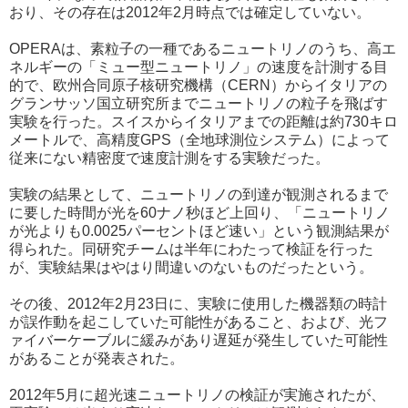
おり、その存在は2012年2月時点では確定していない。
OPERAは、素粒子の一種であるニュートリノのうち、高エ
ネルギーの「ミュー型ニュートリノ」の速度を計測する目
的で、欧州合同原子核研究機構（CERN）からイタリアの
グランサッソ国立研究所までニュートリノの粒子を飛ばす
実験を行った。スイスからイタリアまでの距離は約730キロ
メートルで、高精度GPS（全地球測位システム）によって
従来にない精密度で速度計測をする実験だった。
実験の結果として、ニュートリノの到達が観測されるまで
に要した時間が光を60ナノ秒ほど上回り、「ニュートリノ
が光よりも0.0025パーセントほど速い」という観測結果が
得られた。同研究チームは半年にわたって検証を行った
が、実験結果はやはり間違いのないものだったという。
その後、2012年2月23日に、実験に使用した機器類の時計
が誤作動を起こしていた可能性があること、および、光フ
ァイバーケーブルに緩みがあり遅延が発生していた可能性
があることが発表された。
2012年5月に超光速ニュートリノの検証が実施されたが、