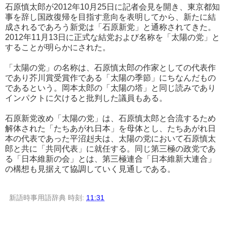
石原慎太郎が2012年10月25日に記者会見を開き、東京都知
事を辞し国政復帰を目指す意向を表明してから、新たに結
成されるであろう新党は「石原新党」と通称されてきた。
2012年11月13日に正式な結党および名称を「太陽の党」と
することが明らかにされた。
「太陽の党」の名称は、石原慎太郎の作家としての代表作
であり芥川賞受賞作である「太陽の季節」にちなんだもの
であるという。岡本太郎の「太陽の塔」と同じ読みであり
インパクトに欠けると批判した議員もある。
石原新党改め「太陽の党」は、石原慎太郎と合流するため
解体された「たちあがれ日本」を母体とし、たちあがれ日
本の代表であった平沼赳夫は、太陽の党において石原慎太
郎と共に「共同代表」に就任する。同じ第三極の政党であ
る「日本維新の会」とは、第三極連合「日本維新大連合」
の構想も見据えて協調していく見通しである。
新語時事用語辞典
時刻:
11:31