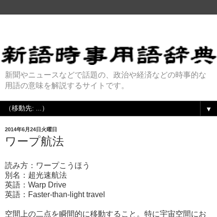
新聞やニュースなどで話題の、政治や経済などの時事的な
用語の意味を解説するサイトです。
▼
2014年6月24日火曜日
ワープ航法
読み方：ワープこうほう
別名：超光速航法
英語：Warp Drive
英語：Faster-than-light travel
空間上の二点を瞬間的に移動すること。特に宇宙空間にお