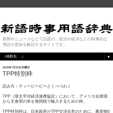
新聞やニュースなどで話題の、政治や経済などの時事的な
用語の意味を解説するサイトです。
▼
2015年7月23日木曜日
TPP特別枠
読み方：ティーピーピーとくべつわく
TPP（環太平洋経済連携協定）において、アメリカ合衆国
から主食用の米を無関税で輸入するための枠。
TPP特別枠は、日本政府がTPP交渉合意のために、農産物5