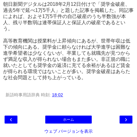
朝日新聞デジタルは2018年2月12日付けで「奨学金破産、
過去5年で延べ1万5千人」と題した記事を掲載した。同記事
によれば、およそ1万5千件の自己破産のうち半数強が本
人、残り半数弱は連帯保証人と保証人の破産であるとい
う。
高等教育機関は授業料が上昇傾向にあるが、世帯年収は低
下の傾向にある。奨学金に頼らなければ大学進学は困難な
進学希望者は少なくないが、卒業しても就職先が見つから
ず満足な収入が得られない場合もまた多い。非正規の職に
就いたとしても奨学金の返済に充てる余裕があるほど賃金
が得られる環境ではないことが多い。奨学金破産はあらた
な社会問題として持ち上がっている。
新語時事用語辞典
時刻:
18:02
‹
›
ホーム
ウェブ バージョンを表示