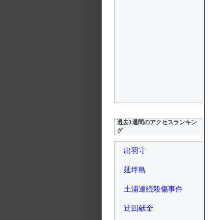
過去1週間のアクセスランキン
グ
出羽守
延坪島
土浦連続殺傷事件
迂回献金