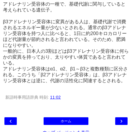
アドレナリン受容体の一種で、基礎代謝に関与していると
考えられている遺伝子。
β3アドレナリン受容体に変異がある人は、基礎代謝で消費
されるエネルギー量が少ないとされる。通常のβ3アドレナ
リン受容体を持つ人に比べると、1日に約200キロカロリー
ほど代謝量が節約されると言われている。そのため、肥満
になりやすい。
一般的に、日本人の3割ほどはβ3アドレナリン受容体に何ら
かの変異を持っており、太りやすい体質であると言われて
いる。
アドレナリン受容体はα1、α2、β1～β3と複数種類に区分さ
れる。このうち「β2アドレナリン受容体」は、β3アドレナ
リン受容体とは逆に、代謝の活性化に関連するとされる。
新語時事用語辞典
時刻:
11:02
‹
›
ホーム