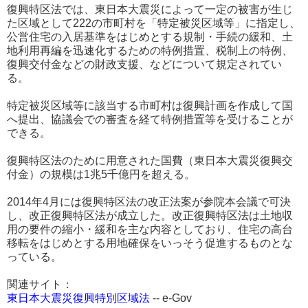
復興特区法では、東日本大震災によって一定の被害が生じ
た区域として222の市町村を「特定被災区域等」に指定し、
公営住宅の入居基準をはじめとする規制・手続の緩和、土
地利用再編を迅速化するための特例措置、税制上の特例、
復興交付金などの財政支援、などについて規定されてい
る。
特定被災区域等に該当する市町村は復興計画を作成して国
へ提出、協議会での審査を経て特例措置等を受けることが
できる。
復興特区法のために用意された国費（東日本大震災復興交
付金）の規模は1兆5千億円を超える。
2014年4月には復興特区法の改正法案が参院本会議で可決
し、改正復興特区法が成立した。改正復興特区法は土地収
用の要件の縮小・緩和を主な内容としており、住宅の高台
移転をはじめとする用地確保をいっそう促進するものとな
っている。
関連サイト：
東日本大震災復興特別区域法
-- e-Gov