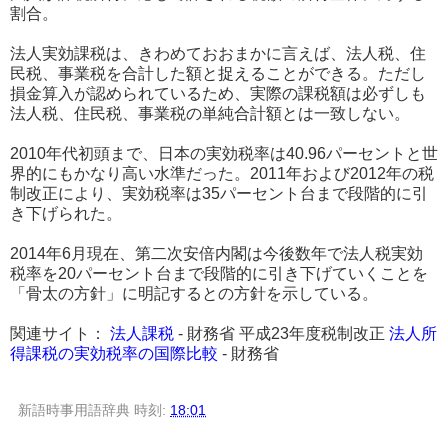
割合。
法人実効課税は、きわめておおまかに言えば、法人税、住
民税、事業税を合計した額と捉えることができる。ただし
損金算入が認められているため、実際の課税額は必ずしも
法人税、住民税、事業税の単純合計額とは一致しない。
2010年代初頭まで、日本の実効税率は40.96パーセントと世
界的にもかなり高い水準だった。2011年および2012年の税
制改正により、実効税率は35パーセント台まで段階的に引
き下げられた。
2014年6月現在、第二次安倍内閣は今後数年で法人税実効
税率を20パーセント台まで段階的に引き下げていくことを
「骨太の方針」に明記するとの方針を示している。
関連サイト：
法人課税
- 財務省 平成23年度税制改正
法人所
得課税の実効税率の国際比較
- 財務省
新語時事用語辞典
時刻:
18:01