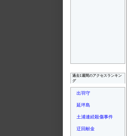
過去1週間のアクセスランキン
グ
出羽守
延坪島
土浦連続殺傷事件
迂回献金