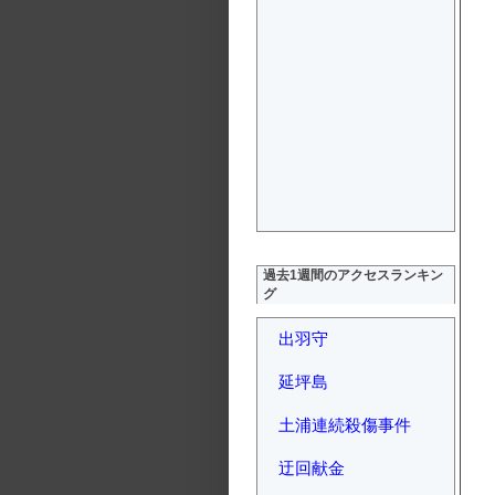
過去1週間のアクセスランキン
グ
出羽守
延坪島
土浦連続殺傷事件
迂回献金