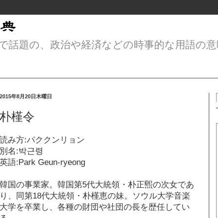
で話題の、政治や経済などの時事的な用語の意
2015年8月20日木曜日
朴槿令
読み方:パククンリョン
別名:박근령
英語:Park Geun-ryeong
韓国の事業家。韓国第5代大統領・朴正煕の次女であ
り、同第18代大統領・朴槿恵の妹。ソウル大学音楽
大学を卒業し、各種の財団や社団の長を歴任してい
る。