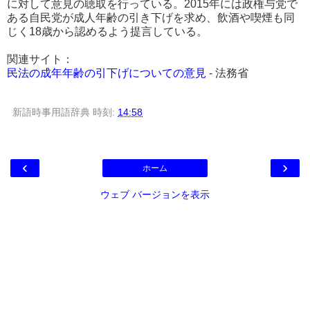
に対して意見の聴取を行っている。2015年には政権与党で
ある自民党が成人年齢の引き下げを求め、飲酒や喫煙も同
じく18歳から認めるよう提言している。
関連サイト：
民法の成年年齢の引下げについての意見
- 法務省
新語時事用語辞典
時刻:
14:58
‹
›
ホーム
ウェブ バージョンを表示