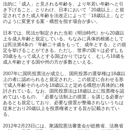
法的に「成人」と見される年齢を、より年若い年齢へと引
き下げること。とりわけ、日本において「20歳以上」と規
定されてきた成人年齢を法改正によって「18歳以上」など
のように変更する案・構想を指す場合が多い。
日本では、民法が制定された当初（明治時代）から20歳以
上を成人年齢と規定している。ちなみに具体的根拠として
は民法第4条の「年齢二十歳をもって、成年とする」との規
定を挙げることができる。ただし、世界の国々は必ずしも
20歳をもって成人とする国ばかりではなく、むしろ18歳を
成人年齢とする国や州の方が多数といえる。
2007年に国民投票法が成立し、国民投票の選挙権は18歳以
上の者に認められると規定された。この規定に合わせる形
で成人年齢そのものを18歳以上と定める構想が具体的に検
討されている。なお、国民投票法は18歳以上に投票権を認
めてはいるもの、「必要な法制上の措置」を講じる必要が
あるとも規定しており、必要な措置が整備されないうちは
従来どおり20歳以上を投票権者とする旨が記載されてい
る。
2012年2月23日には、衆議院憲法審査会が総務省、法務省