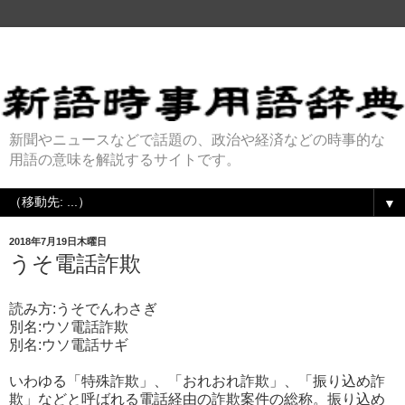
新聞やニュースなどで話題の、政治や経済などの時事的な
用語の意味を解説するサイトです。
▼
2018年7月19日木曜日
うそ電話詐欺
読み方:うそでんわさぎ
別名:ウソ電話詐欺
別名:ウソ電話サギ
いわゆる「特殊詐欺」、「おれおれ詐欺」、「振り込め詐
欺」などと呼ばれる電話経由の詐欺案件の総称。振り込め