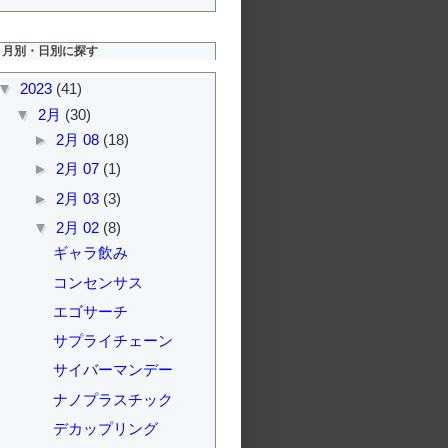
月別・日別に探す
▼
2023
(41)
▼
2月
(30)
►
2月 08
(18)
►
2月 07
(1)
►
2月 03
(3)
▼
2月 02
(8)
ギャラ飲み
コンセンサス
エゴサーチ
サプライチェーン
サイバーマンデー
ナノプラスチック
デカップリング