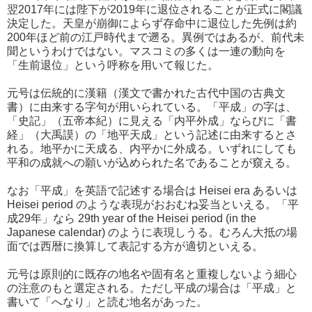
翌2017年には陛下が2019年に退位されることが正式に閣議
決定した。天皇が崩御によらず存命中に退位した先例は約
200年ほど前の江戸時代まで遡る。異例ではあるが、前代未
聞というわけではない。マスコミの多くは一連の動向を
「生前退位」という呼称を用いて報じた。
元号は伝統的に漢籍（漢文で書かれた古代中国の古典文
書）に由来する字句が用いられている。「平成」の字は、
「史記」（五帝本紀）に見える「内平外成」ならびに「書
経」（大禹謨）の「地平天成」という記述に由来するとさ
れる。地平かに天成る、内平かに外成る。いずれにしても
平和の成就への願いが込められた名であることが窺える。
なお「平成」を英語で記述する場合は Heisei era あるいは
Heisei period のような表現がおおむね妥当といえる。「平
成29年」なら 29th year of the Heisei period (in the
Japanese calendar) のように表現しうる。むろん大抵の場
面では西暦に換算して表記する方が適切といえる。
元号は原則的に既存の地名や固有名と重複しないよう細心
の注意のもと選定される。ただし平成の場合は「平成」と
書いて「へなり」と読む地名があった。