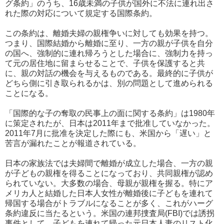
グ条約」のうち、16歳未満の子供が国外に不法に連れ出さ
れた際の対応について規定する国際条約。
この条約は、離婚夫婦の親権争いに対しても効果を持つ。
つまり、国際結婚から離婚に至り、一方の親が子供を自分
の国へ、強制的に連れ帰ろうとした場合に、強制力を持っ
て元の居住地に留まらせることで、子供を保護すると共
に、親の対話の機会を与えるものである。最終的に子供が
どちら側に引き取られるかは、別の問題として進められる
ことになる。
「国際的な子の奪取の民事上の面に関する条約」は1980年
に策定されたが、日本は2011年まで批准していなかった。
2011年7月に批准を決定した際にも、米国から「遅い」と
苦言が漏れたことが報道されている。
日本の家族法では夫婦間で離婚が成立した場合、一方の親
が子どもの親権を得ることになっており、共同親権が認め
られていない。大多数の場合、母親が親権を握る。特にア
メリカ人と結婚した日本人女性が離婚後に子どもを連れて
帰国する場合がトラブルになることが多く、これがハーグ
条約違反に当たるという。米国の連邦捜査局(FBI)では誘拐
事件として、子どもを連れて帰った元日本人妻のリスト化