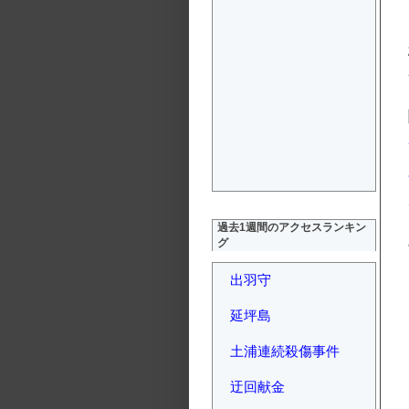
過去1週間のアクセスランキン
グ
出羽守
延坪島
土浦連続殺傷事件
迂回献金