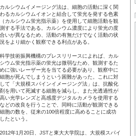
カルシウムイメージング法は、細胞の活動に深く関
わるカルシウムイオンと結合して蛍光を発する色素
（カルシウム蛍光指示薬）を使用して細胞活動を観
測する手法である。カルシウム濃度により蛍光の度
合いが異なるため、活動の有無だけでなく活動の状
況をより細かく観察できる利点がある。
科学技術振興機構のプレスリリースによれば、カル
シウム蛍光指示薬の蛍光は微弱なため、観測するた
めに強いレーザー光を当てる必要があり、観察中に
細胞が死んでしまうという困難があった。これに対
して「大規模スパインイメージング法」は、抗酸化
剤を用いて死滅する細胞を減らし、また光透過性が
高い光学レンズと高感度デジタルカメラを使用する
などの改良を行うことで、同時に活動が観測できる
細胞の数を、従来の100倍程度に高めることに成功
したという。
2012年1月20日、JSTと東大大学院は、大規模スパイ