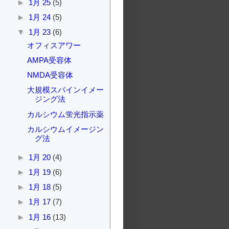
►
1月 25
(5)
►
1月 24
(5)
▼
1月 23
(6)
オフィスアワー
AMPA受容体
NMDA受容体
大規模スパインイメー
ジング法
カルシウム蛍光指示薬
カルシウムイメージン
グ法
►
1月 20
(4)
►
1月 19
(6)
►
1月 18
(5)
►
1月 17
(7)
►
1月 16
(13)