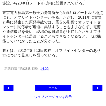
施設から20キロメートル以内に設置されている。
東京電力福島第一原子力発電所から約5キロメートルの地点
にも、オフサイトセンターがある。ただし、2011年に震災
と共に発生した原発事故では、震災の影響でオフサイトセ
ンターに関係者が迅速に集結することもままならず、電源
や通信機能を失い、現場の放射線量が上昇したためオフサ
イトセンターに居続けることもできなくなるなど、ほぼ機
能していなかったことが分かった。
政府は、2012年6月13日現在、オフサイトセンターのあり
方について見直しを図っている。
新語時事用語辞典
時刻:
14:22
‹
›
ホーム
ウェブ バージョンを表示