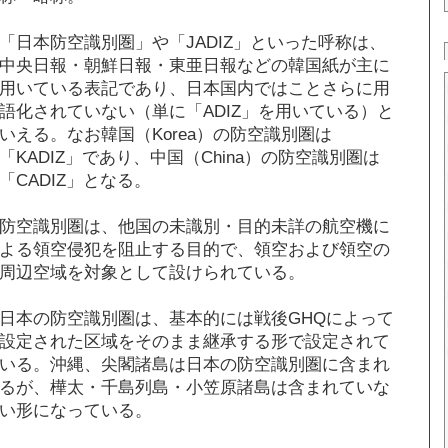
「日本防空識別圏」や「JADIZ」といった呼称は、
中央日報・朝鮮日報・東亜日報などの韓国紙が主に
用いている表記であり、日本国内ではことさらに用
語化されていない（単に「ADIZ」を用いている）と
いえる。なお韓国（Korea）の防空識別圏は
「KADIZ」であり、中国（China）の防空識別圏は
「CADIZ」となる。
防空識別圏は、他国の未識別・目的未詳の航空機に
よる領空侵犯を阻止する目的で、領空および領空の
周辺空域を対象として設けられている。
日本の防空識別圏は、基本的には戦後GHQによって
設定された区域をそのまま継承する形で設定されて
いる。沖縄、尖閣諸島は日本の防空識別圏に含まれ
るが、樺太・千島列島・小笠原諸島は含まれていな
い形になっている。