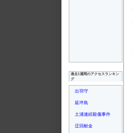
過去1週間のアクセスランキン
グ
出羽守
延坪島
土浦連続殺傷事件
迂回献金