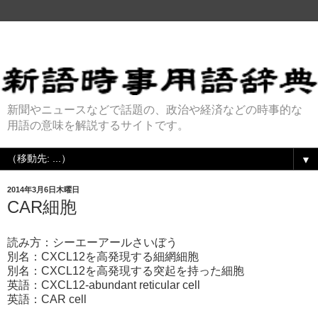
新聞やニュースなどで話題の、政治や経済などの時事的な
用語の意味を解説するサイトです。
▼
2014年3月6日木曜日
CAR細胞
読み方：シーエーアールさいぼう
別名：CXCL12を高発現する細網細胞
別名：CXCL12を高発現する突起を持った細胞
英語：CXCL12-abundant reticular cell
英語：CAR cell