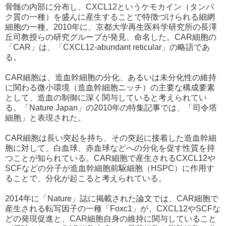
骨髄の内部に分布し、CXCL12というケモカイン（タンパ
ク質の一種）を盛んに産生することで特徴づけられる細網
細胞の一種。2010年に、京都大学再生医科学研究所の長澤
丘司教授らの研究グループが発見、命名した。CAR細胞の
「CAR」は、「CXCL12-abundant reticular」の略語であ
る。
CAR細胞は、造血幹細胞の分化、あるいは未分化性の維持
に関わる微小環境（造血幹細胞ニッチ）の主要な構成要素
として、造血の制御に深く関与していると考えられてい
る。「Nature Japan」の2010年の特集記事では、「司令塔
細胞」と表現された。
CAR細胞は長い突起を持ち、その突起に接着した造血幹細
胞に対して、白血球、赤血球などへの分化を促す性質を持
つことが知られている。CAR細胞で産生されるCXCL12や
SCFなどの分子が造血幹細胞前駆細胞（HSPC）に作用す
ることで、分化が起こると考えられている。
2014年に「Nature」誌に掲載された論文では、CAR細胞で
産生される転写因子の一種「Foxc1」が、CXCL12やSCFな
どの発現促進と、CAR細胞自身の維持に関与していること