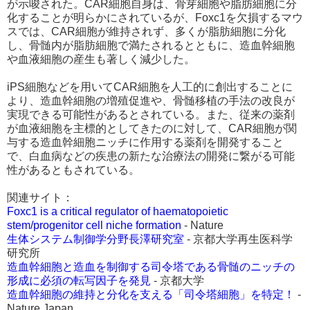
が示唆された。CAR細胞自身は、骨芽細胞や脂肪細胞に分
化することが明らかにされているが、Foxc1を欠損するマウ
スでは、CAR細胞が維持されず、多くが脂肪細胞に分化
し、骨髄内が脂肪細胞で満たされるとともに、造血幹細胞
や血液細胞の産生も著しく減少した。
iPS細胞などを用いてCAR細胞を人工的に創出することに
より、造血幹細胞の増殖促進や、骨髄移植の手法の改良が
実現できる可能性があるとされている。また、従来の薬剤
が血液細胞を主標的としてきたのに対して、CAR細胞が関
与する造血幹細胞ニッチに作用する薬剤を開発すること
で、白血病などの疾患の新たな治療法の開発に繋がる可能
性があるともされている。
関連サイト：
Foxc1 is a critical regulator of haematopoietic
stem/progenitor cell niche formation
- Nature
生体システム制御学分野長澤研究室
- 京都大学再生医科学
研究所
造血幹細胞と造血を制御する司令塔である骨髄のニッチの
形成に必須の転写因子を発見
- 京都大学
造血幹細胞の維持と分化を支える「司令塔細胞」を特定！
-
Nature Japan