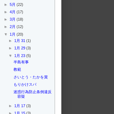
►
5月
(22)
►
4月
(17)
►
3月
(18)
►
2月
(12)
▼
1月
(20)
►
1月 31
(1)
►
1月 29
(3)
▼
1月 23
(5)
半島有事
教範
さいとう・たかを賞
もりかけスパ
迷惑行為防止条例違反
容疑
►
1月 17
(3)
►
1月 15
(3)