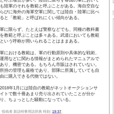
も陸軍のそれを教範と呼ぶことがある。海自空自な
らびに海外の海軍空軍に関しては陸自・陸軍に比べ
ると「教範」と呼ばれにくい傾向がある。
軍に限らず、たとえば警察などでも、同種の教科書
を教範と呼ぶことは多々ある。武道においても教範
という呼称が用いられることはままある。
軍における教範は、軍の行動原則や具体的な戦術、
運用などに関わる情報がまとめられたマニュアルで
あり、機密である。もちろん市販はされていない。
所持の管理も厳格であり、部隊に所属していても自
由に購入できる代物ではない。
2018年1月には陸自の教範がネットオークションサ
イトで数十冊あまり売り出されていたことが分か
り、ちょっとした騒動になっている。
投稿者
新語時事用語辞典
時刻:
19:37