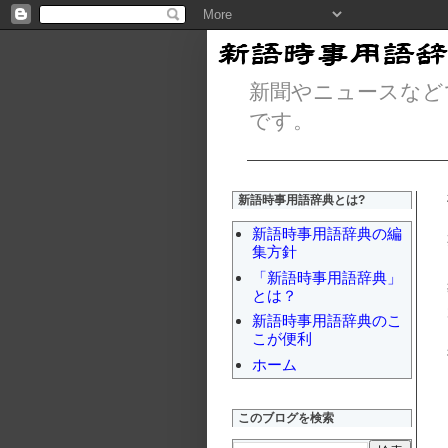
新聞やニュースなど
です。
新語時事用語辞典とは?
新語時事用語辞典の編
集方針
「新語時事用語辞典」
とは？
新語時事用語辞典のこ
こが便利
ホーム
このブログを検索