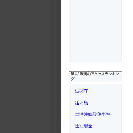
過去1週間のアクセスランキン
グ
出羽守
延坪島
土浦連続殺傷事件
迂回献金