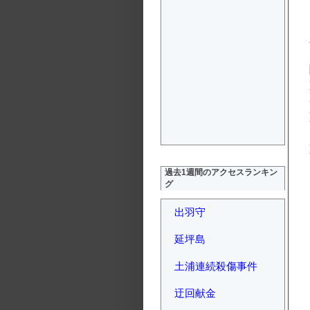
過去1週間のアクセスランキン
グ
出羽守
延坪島
土浦連続殺傷事件
迂回献金