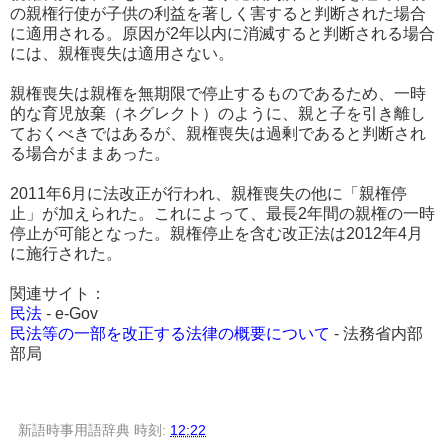
の親権行使が子供の利益を著しく害すると判断された場合
に適用される。原因が2年以内に消滅すると判断される場合
には、親権喪失は適用さない。
親権喪失は親権を無期限で停止するものであるため、一時
的な育児放棄（ネグレクト）のように、親と子を引き離し
ておくべきではあるが、親権喪失は過剰であると判断され
る場合がままあった。
2011年6月に法改正が行われ、親権喪失の他に「親権停
止」が加えられた。これによって、最長2年間の親権の一時
停止が可能となった。親権停止を含む改正法は2012年4月
に施行された。
関連サイト：
民法
- e-Gov
民法等の一部を改正する法律の概要について
- 法務省内部
部局
新語時事用語辞典
時刻:
12:22