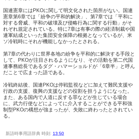
国連憲章にはPKOに関して明文化された箇所がない。国連
憲章第6章では「紛争の平和的解決」、第7章では「平和に
対する脅威、平和の破壊及び侵略行為に関する行動」がそ
れぞれ規定されている。特に7章は有事の際の経済制裁や国
連軍結成といった集団安全保障の根拠となっているが、米
ソ冷戦時にそれが機能しなかったとされる。
第7章の代わりに世界各地の紛争を平和的に解決する手段と
して、PKOが注目されるようになり、その活動を第二代国
連事務総長であるダグ・ハマーショルドが「6章半」と呼ん
だことで広まった語である。
冷戦終結後、国連PKOは停戦監視などに加えて難民支援や
行政の支援、復興の支援などの役割を担うようになった。
また、ある国内で人道に反する罪などが生じている場合
に、武力行使などによってに介入することができる平和強
制型PKOの構想が強まったが、失敗に終わったとされてい
る。
新語時事用語辞典
時刻:
13:50