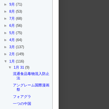
►
9月
(71)
►
8月
(53)
►
7月
(68)
►
6月
(56)
►
5月
(75)
►
4月
(64)
►
3月
(137)
►
2月
(149)
▼
1月
(116)
▼
1月 31
(9)
流通食品毒物混入防止
法
アングレーム国際漫画
祭
フォアグラ
一つの中国