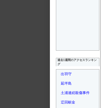
過去1週間のアクセスランキン
グ
出羽守
延坪島
土浦連続殺傷事件
迂回献金