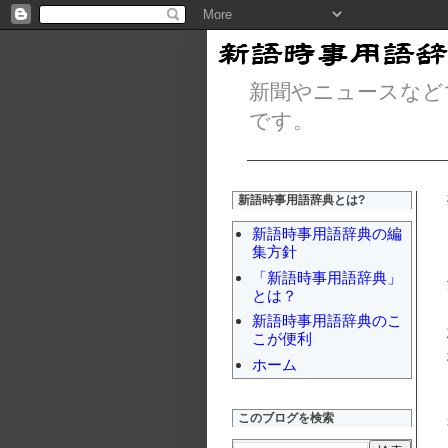
新聞やニュースなど
です。
新語時事用語辞典とは?
新語時事用語辞典の編
集方針
「新語時事用語辞典」
とは？
新語時事用語辞典のこ
こが便利
ホーム
このブログを検索