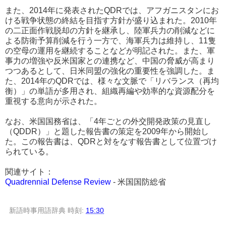
また、2014年に発表されたQDRでは、アフガニスタンにお
ける戦争状態の終結を目指す方針が盛り込まれた。2010年
の二正面作戦脱却の方針を継承し、陸軍兵力の削減などに
よる防衛予算削減を行う一方で、海軍兵力は維持し、11隻
の空母の運用を継続することなどが明記された。また、軍
事力の増強や反米国家との連携など、中国の脅威が高まり
つつあるとして、日米同盟の強化の重要性を強調した。ま
た、2014年のQDRでは、様々な文脈で「リバランス（再均
衡）」の単語が多用され、組織再編や効率的な資源配分を
重視する意向が示された。
なお、米国国務省は、「4年ごとの外交開発政策の見直し
（QDDR）」と題した報告書の策定を2009年から開始し
た。この報告書は、QDRと対をなす報告書として位置づけ
られている。
関連サイト：
Quadrennial Defense Review
- 米国国防総省
新語時事用語辞典
時刻:
15:30