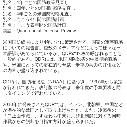
別名：4年ごとの国防政策見直し
別名：四年ごとの米国防戦略見直し
別名：4年ごとの米国防戦略見直し
別名：向こう4年間の国防計画
別名：向こう四年間の国防計画
英語：Quadrennial Defense Review
米国国防総省により4年ごとに策定される、国家の軍事戦略
についての報告書。複数のメディアなどによって様々な日
本語訳があてられているが、QDRの略称で呼ばれることも
一般的である。QDRには、米国国防総省の中長期的戦略
や、米国にとっての潜在的な脅威、米軍の兵力の評価など
の内容が盛り込まれている。
QDRは、国防権限法（NDAA）に基づき、1997年から策定
が行われてきた。改訂版の発表は、来年度の予算要求と同
じタイミングで行われている。
2010年に発表されたQDRでは、イラン、北朝鮮、中国など
が潜在的な敵国として取り上げられた。また、冷戦後の
「二正面作戦」、すなわち中東および北朝鮮に対する同時
作戦からの脱却を目指す方針が盛り込まれた。