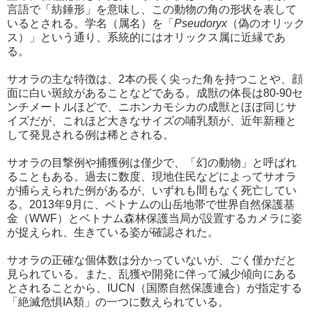
言語で「紡錘形」を意味し、この動物の角の形状を表して
いるとされる。学名（属名）を「
Pseudoryx
（偽のオリック
ス）」という通り、系統的にはオリックス属に近縁であ
る。
サオラの主な特徴は、2本の長く尖った角を持つことや、顔
面に白い斑紋があることなどである。成獣の体長は80-90セ
ンチメートルほどで、ニホンカモシカの成獣とほぼ同じサ
イズだが、これほど大きなサイズの哺乳類が、近年新種と
して発見される例は稀とされる。
サオラの目撃例や捕獲例は僅少で、「幻の動物」と呼ばれ
ることもある。過去に数度、現地住民などによってサオラ
が捕らえられた例があるが、いずれも間もなく死亡してい
る。2013年9月に、ベトナムの山岳地帯で世界自然保護基
金（WWF）とベトナム森林保護当局が設置するカメラに姿
が捉えられ、生きている姿が確認された。
サオラの正確な個体数は分かっていないが、ごく僅かだと
見られている。また、乱獲や開発に伴って減少傾向にある
とされることから、IUCN（国際自然保護連合）が指定する
「絶滅危惧IA類」の一つに数えられている。