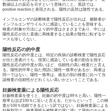
数値以上の反応を示すという意味のこと。英語では、
positive reactionと表現される。陽性の反対は陰性である。
インフルエンザの診断検査で陽性反応が出れば、被験者が
インフルエンザウイルスに感染していることを意味する。
検査の対象や方法により的中度はさまざまであり、中には
陽性反応が出た直後に再検査すると結果が陰性に転ずるケ
ースも珍しくない。
陽性反応の的中度
陽性反応の的中度とは、特定の疾病の診断検査で陽性反応
が出た患者のうち、現実に感染している者の割合を指す。
陽性反応の的中度が高いほど、信頼性の高い検査だと言え
る。陽性的中率と似た用語に陽性一致率があるが、両者は
同一ではない。陽性一致率は、過去の別の検査に比べて当
該検査の信頼性がどれくらい高いかということである。
妊娠検査薬による陽性反応
妊娠検査薬を使うと、妊娠の的中度は99％と高い。陽性一
致率もほぼ100％に近いと言える。だからといって、この検
査が100％信頼できるという訳ではない。妊娠検査薬による
妊娠判定は、検査用紙を被験者の尿に浸して尿中のホルモ