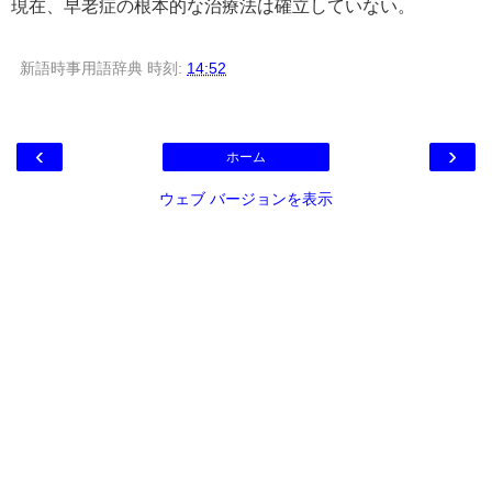
現在、早老症の根本的な治療法は確立していない。
新語時事用語辞典
時刻:
14:52
‹
›
ホーム
ウェブ バージョンを表示