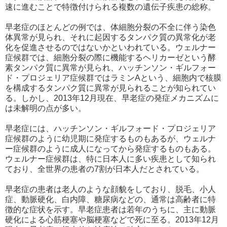
速に進むことで特徴付けられる複数の遺伝子疾患の総称。
早老症のほとんどの例では、体細胞分裂の不全に伴う染色
体異常が見られ、それに起因するタンパク質の異常化が老
化を促進させるのではないかといわれている。ウェルナー
症候群では、細胞分裂の際に機能するヘリカーゼという酵
素タンパク質に異常が見られ、ハッチンソン・ギルフォー
ド・プロジェリア症候群ではラミンAという、細胞内で核膜
を構成するタンパク質に異常が見られることが知られてい
る。しかし、2013年12月現在、早老症の発症メカニズムに
は未解明の点が多い。
早老症には、ハッチンソン・ギルフォード・プロジェリア
症候群のように幼児期に発症するものもあるが、ウェルナ
ー症候群のように成人になってから発症するものもある。
ウェルナー症候群は、特に日本人に多い疾患として知られ
ており、全世界の患者の7割が日本人だとされている。
早老症の患者は老人のような顔貌をしており、脱毛、小人
症、動脈硬化、白内障、糖尿病などの、通常は高齢者に特
徴的な症状を示す。早老症患者は若年のうちに、主に動脈
硬化による心筋梗塞や脳梗塞などで死に至る。2013年12月