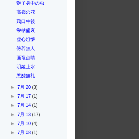
獅子身中の虫
高嶺の花
鶏口牛後
栄枯盛衰
虚心坦懐
傍若無人
画竜点睛
明鏡止水
慇懃無礼
►
7月 20
(3)
►
7月 17
(1)
►
7月 14
(1)
►
7月 13
(17)
►
7月 10
(4)
►
7月 08
(1)