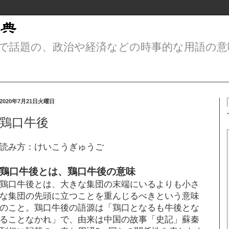
で話題の、政治や経済などの時事的な用語の意
2020年7月21日火曜日
鶏口牛後
読み方：けいこうぎゅうご
鶏口牛後とは、鶏口牛後の意味
鶏口牛後とは、大きな集団の末端にいるよりも小さ
な集団の先頭に立つことを重んじるべきという意味
のこと。鶏口牛後の語源は「鶏口となるも牛後とな
ることなかれ」で、由来は中国の故事「史記」蘇秦