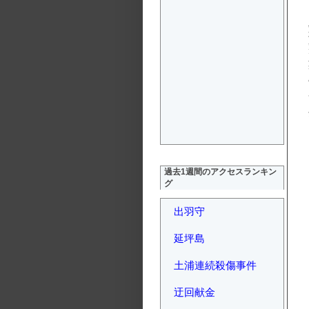
過去1週間のアクセスランキン
グ
出羽守
延坪島
土浦連続殺傷事件
迂回献金