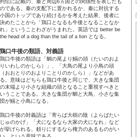
列伝に記載の、秦と周辺6ヵ国との関係性を表したも
のである。秦の支配下に置かれるか、秦に対抗する
小国のトップであり続けるかを考えた結果、後者に
決めたことから「鶏口となるも牛後となることなか
れ」ということわざがうまれた。英語では better be
the head of a dog than the tail of a lion となる。
鶏口牛後の類語、対義語
鶏口牛後の類語は「鯛の尾より鰯の頭（たいのおよ
りいわしのかしら）」、「大鳥の尾より小鳥の頭
（おおとりのおよりことりのかしら）」などがあ
る。意味はどちらも鶏口牛後と同じで、大きな集団
の末端より小さな組織の頭となること重視すべきと
いうことである。大きな集団が鯛と大鳥、小さな集
団が鰯と小鳥になる。
鶏口牛後の対義語は「寄らば大樹の陰（よらばたい
じゅのかげ」「犬になるなら大家の犬になれ」など
が挙げられる。頼りにするなら権力のあるものがい
い、という意味である。