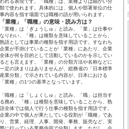
われる表現です。「職種」は、業種よりは細かい分
類で使われます。具体的には、個人や部署単位の仕
事内容を指す場面では職種の語が用いられます。
「業種」「職種」の意味・読み方は？
「業種」は「ぎょうしゅ」と読み、「業」は仕事や
なりわい、「種」は種類を意味していることから、
熟語としては事業の種類を指す用語です。すなわち
企業が手掛けていることが「業種」にあたり、企業
全体が何を目的として活動しているのかを示してい
るとも言えます。「業種」の分類方法や名称などに
一定の決まりはありませんが、総務省の「日本標準
産業分類」で示されている内容が、日本における
「業種」の1つの基準となっています。
「職種」は「しょくしゅ」と読み、「職」は担当す
る務め、「種」は種類を意味していることから、熟
語全体では個人で行う仕事の種類を指す用語です。
企業の中で個人が果たしている役割が「職種」であ
り、営業、経理、人事、開発、事務、販売など、実
際に行っている業務内容で分類します。ただし、企