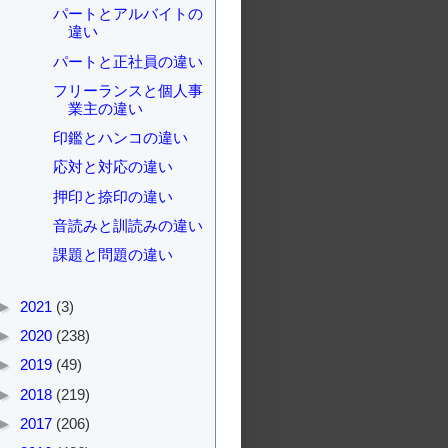
パートとアルバイトの
違い
パートと正社員の違い
フリーランスと個人事
業主の違い
印鑑とハンコの違い
応対と対応の違い
押印と捺印の違い
音読みと訓読みの違い
課題と問題の違い
►
2021
(3)
►
2020
(238)
►
2019
(49)
►
2018
(219)
►
2017
(206)