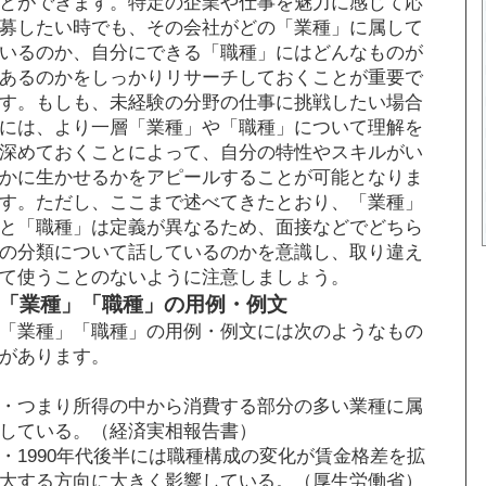
とができます。特定の企業や仕事を魅力に感じて応
募したい時でも、その会社がどの「業種」に属して
いるのか、自分にできる「職種」にはどんなものが
あるのかをしっかりリサーチしておくことが重要で
す。もしも、未経験の分野の仕事に挑戦したい場合
には、より一層「業種」や「職種」について理解を
深めておくことによって、自分の特性やスキルがい
かに生かせるかをアピールすることが可能となりま
す。ただし、ここまで述べてきたとおり、「業種」
と「職種」は定義が異なるため、面接などでどちら
の分類について話しているのかを意識し、取り違え
て使うことのないように注意しましょう。
「業種」「職種」の用例・例文
「業種」「職種」の用例・例文には次のようなもの
があります。
・つまり所得の中から消費する部分の多い業種に属
している。（経済実相報告書）
・1990年代後半には職種構成の変化が賃金格差を拡
大する方向に大きく影響している。（厚生労働省）