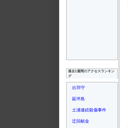
過去1週間のアクセスランキン
グ
出羽守
延坪島
土浦連続殺傷事件
迂回献金