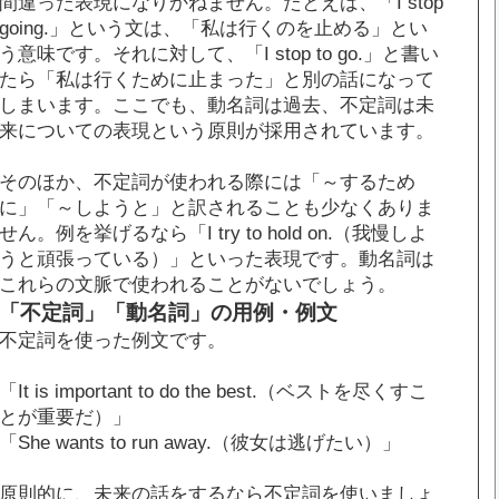
間違った表現になりかねません。たとえば、「I stop
going.」という文は、「私は行くのを止める」とい
う意味です。それに対して、「I stop to go.」と書い
たら「私は行くために止まった」と別の話になって
しまいます。ここでも、動名詞は過去、不定詞は未
来についての表現という原則が採用されています。
そのほか、不定詞が使われる際には「～するため
に」「～しようと」と訳されることも少なくありま
せん。例を挙げるなら「I try to hold on.（我慢しよ
うと頑張っている）」といった表現です。動名詞は
これらの文脈で使われることがないでしょう。
「不定詞」「動名詞」の用例・例文
不定詞を使った例文です。
「It is important to do the best.（ベストを尽くすこ
とが重要だ）」
「She wants to run away.（彼女は逃げたい）」
原則的に、未来の話をするなら不定詞を使いましょ