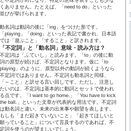
くありません。たとえば、「need to do」といった
並びが挙げられます。
動名詞は動詞の後に「ing」をつけた形です。
「playing」「doing」といった表記で書かれ、日本語
では「遊ぶこと」「すること」と訳されます。
「不定詞」と「動名詞」意味・読み方は？
不定詞は「ふていし」と読みます。「to」の後に動
詞の原型が続けば、不定詞となります。仮に「to
playing」のように、原型以外の動詞が続くようなら
不定詞ではありません。不定詞も動名詞と同様、
「～こと」と訳せる言い回しです。ただし、注意し
たいのは、不定詞は基本的に動詞とセットで使われ
る点です。「I want to go home.」「You have to kick
the ball.」といった文章が代表的な用法です。不定詞
は動名詞と違い、未来の出来事や願望を表します。
もしも「まだ起きていないこと」「起きてほしいと
願っていること」について言及するのであれば、不
定詞を使うのが望ましいでしょう。