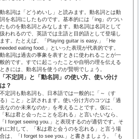
動名詞は「どうめいし」と読みます。動名詞とは動
詞を名詞にしたものです。基本的には「ing」のつい
たものを動名詞とみなします。動名詞は名詞として
扱われるので、英語では主語と目的語として登場し
ます。たとえば、「Playing guitar is easy.」「He
needed eating food.」といった表現が代表的です。
動名詞は過去の事象を表すときに使われることが一
般的です。すでに起こったことや自明の理を伝える
ときには、動名詞を使うのが賢明でしょう。
「不定詞」と「動名詞」の使い方、使い分け
は？
不定詞も動名詞も、日本語では一般的に「～（す
る）こと」と訳されます。使い分け方のコツは「過
去なのか未来なのか」を考えることです。仮に、
「私は君と会ったことを忘れる」と言いたいなら、
「I forget seeing you.」と表現するのが適切です。そ
れに対して、「私は君と会うのを忘れる」と言う場
合は、「I forget to see you.」と書きましょう。「も