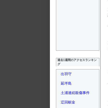
過去1週間のアクセスランキン
グ
出羽守
延坪島
土浦連続殺傷事件
迂回献金