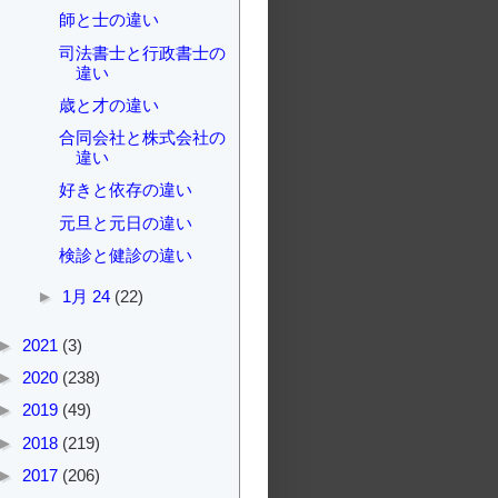
師と士の違い
司法書士と行政書士の
違い
歳と才の違い
合同会社と株式会社の
違い
好きと依存の違い
元旦と元日の違い
検診と健診の違い
►
1月 24
(22)
►
2021
(3)
►
2020
(238)
►
2019
(49)
►
2018
(219)
►
2017
(206)