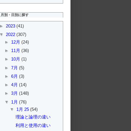
月別・日別に探す
►
2023
(41)
▼
2022
(307)
►
12月
(24)
►
11月
(36)
►
10月
(1)
►
7月
(5)
►
6月
(3)
►
4月
(14)
►
3月
(148)
▼
1月
(76)
▼
1月 25
(54)
理論と論理の違い
利用と使用の違い