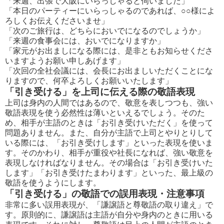
「来週、出張で大阪にいらっしゃると伺いました」
「本日のパーティーにいらっしゃるのであれば、○○様によ
ろしくお伝えくださいませ」
「次のご旅行は、どちらにおいでになるのでしょうか」
「来週の食事会には、おいでになりますか」
「家元がお出ましになる際には、是非ともお知らせくださ
いますようお願い申しあげます」
「次回の全社会議には、会長にお出ましいただくことにな
りますので、何卒よろしくお願いいたします」
「引き受ける」を上司に伝える際の敬語表現
上司は身内の人間ではあるので、敬意を表しつつも、強い
敬語表現を使う必然性は薄いといえるでしょう。そのた
め、相手が主語のときは「お引き受けいただく」を使って
問題ありません。また、自分が主語で上司とやりとりして
いる際には、「お引き受けします」といった表現を使いま
す。そのかわり、相手が重役や社長になれば、強い敬意を
表現しなければなりません。その場合は「お引き受けいた
します」「お引き受けたまわります」といった、最上級の
敬語を使うようにします。
「引き受ける」の敬語での誤用表現・注意事項
非常に多い誤用表現が、「謙譲語と尊敬語の取り違え」で
す。原則的に、謙譲語は主語が自分や身内のときに用いる