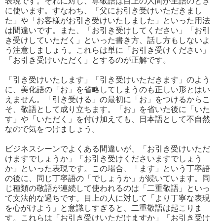
表現です。それに対し、尊敬語は目上の人間が主語のとき
に使います。すなわち、「父にお引き受けいただきまし
た」や「お客様がお引き受けいたしました」といった用法
は間違いです。また、「お引き受けしてください」「お引
き受けしていただく」といった書き方、話し方もしないよ
う注意しましょう。これらは単に「お引き受けください」
「お引き受けいただく」とするのが正解です。
「引き受けいたします」「引き受けいただきます」のよう
に、美化語の「お」を省略してしまうのも正しい形とはい
えません。「引き受ける」の最初に「お」をつけるからこ
そ、敬語として成り立ちます。「お」を省いた後に「いた
す」や「いただく」を付け加えても、日本語として不自然
なので気をつけましょう。
ビジネスシーンでよくある間違いが、「お引き受けいただ
けますでしょうか」「お引き受けくださいますでしょう
か」といった表現です。この場合、「ます」という丁寧語
の後に、同じ丁寧語の「でしょうか」が続いています。同
じ種類の敬語が連続して使われるのは「二重敬語」といっ
て文法的な過ちです。目上の人に対して「より丁寧な表現
を心がけよう」と意識しすぎると、二重敬語は起こりま
す。これらは「お引き受けいただけますか」「お引き受け