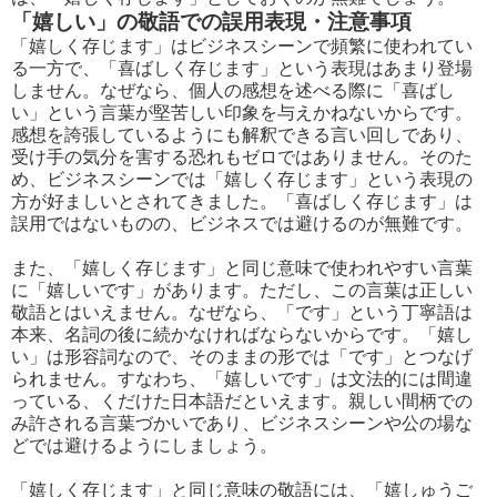
「嬉しい」の敬語での誤用表現・注意事項
「嬉しく存じます」はビジネスシーンで頻繁に使われてい
る一方で、「喜ばしく存じます」という表現はあまり登場
しません。なぜなら、個人の感想を述べる際に「喜ばし
い」という言葉が堅苦しい印象を与えかねないからです。
感想を誇張しているようにも解釈できる言い回しであり、
受け手の気分を害する恐れもゼロではありません。そのた
め、ビジネスシーンでは「嬉しく存じます」という表現の
方が好ましいとされてきました。「喜ばしく存じます」は
誤用ではないものの、ビジネスでは避けるのが無難です。
また、「嬉しく存じます」と同じ意味で使われやすい言葉
に「嬉しいです」があります。ただし、この言葉は正しい
敬語とはいえません。なぜなら、「です」という丁寧語は
本来、名詞の後に続かなければならないからです。「嬉し
い」は形容詞なので、そのままの形では「です」とつなげ
られません。すなわち、「嬉しいです」は文法的には間違
っている、くだけた日本語だといえます。親しい間柄での
み許される言葉づかいであり、ビジネスシーンや公の場な
どでは避けるようにしましょう。
「嬉しく存じます」と同じ意味の敬語には、「嬉しゅうご