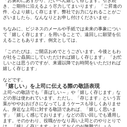
「お褒めにあずかり、たいへん嬉しく存じます。引き続
き、ご期待に沿えるよう尽力してまいります」 「ご昇進の
件、心より嬉しく存じます。弊社でお力になれることがご
ざいましたら、なんなりとお申し付けくださいませ」
ちなみに、ビジネスのメールや手紙では未来の事象につい
て「嬉しく存じます」を用いることで、遠回しに願望を伝
えることもあります。例文としては、
「このたびは、ご開店おめでとうございます。今後ともわ
が社をご贔屓にしていただければ嬉しく存じます」 「お忙
しいとは思うのですが、来週以降でお時間をいただければ
嬉しく存じます」
などです。
「嬉しい」を上司に伝える際の敬語表現
上司への敬語でも「喜ばしい～」や「嬉しく存じます」な
どの形は使われています。ただし、「存じます」という言
葉がややおおげさになってしまうケースも珍しくありませ
ん。身近な上司に対する敬語であれば、「嬉しく思いま
す」「嬉しく感じております」などの言い回しでも通用し
ます。そのかわり、役職がかなり高い上司とのやりとりで
は、「嬉しく存じます」としておくのが無難でしょう。