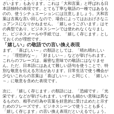
ざいます」もあります。これは「大和言葉」と呼ばれる日
本語独特の表現です。とても丁寧な敬語の一種ではあるも
のの、使うシチュエーションには注意しましょう。大和言
葉は古風な言い回しなので、場合によってはおおげさなニ
ュアンスになりかねません。「嬉しゅうございます」はそ
の典型であり、ビジネスシーンでは使われなくなりまし
た。ビジネスメールや手紙では、「嬉しく存じます」とし
ておくのが理想です。
「嬉しい」の敬語での言い換え表現
まず、「喜ばしい～」の類語としては、「晴れ晴れしい
～」「理想的な～」「好ましい～」などが挙げられます。
これらのフレーズは、厳密な意味での敬語にはなりませ
ん。ただ、日本語にはあえて難しい語句を使うことで、特
別な敬意を伝える方法があります。日常生活で使う機会が
少ないこれらの言葉は「喜ばしい～」と同じく、「嬉しい
～」に敬意を含めた表現です。
次に、「嬉しく存じます」の類語には、「恐縮です」「光
栄です」などが挙げられます。いずれも細かい意味は異な
るものの、相手の行為や言葉を好意的に受け止めたと示す
ためのフレーズです。ビジネスシーンで使うことも多く、
「嬉しく存じます」の言い換え表現だといえるでしょう。