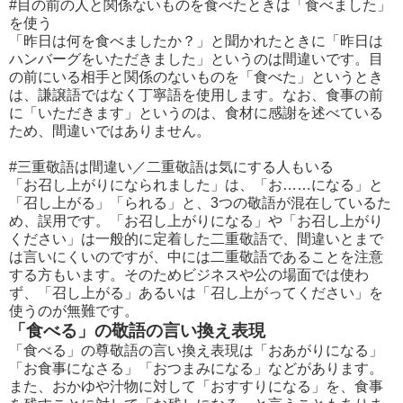
#目の前の人と関係ないものを食べたときは「食べました」
を使う
「昨日は何を食べましたか？」と聞かれたときに「昨日は
ハンバーグをいただきました」というのは間違いです。目
の前にいる相手と関係のないものを「食べた」というとき
は、謙譲語ではなく丁寧語を使用します。なお、食事の前
に「いただきます」というのは、食材に感謝を述べている
ため、間違いではありません。
#三重敬語は間違い／二重敬語は気にする人もいる
「お召し上がりになられました」は、「お……になる」と
「召し上がる」「られる」と、3つの敬語が混在しているた
め、誤用です。「お召し上がりになる」や「お召し上がり
ください」は一般的に定着した二重敬語で、間違いとまで
は言いにくいのですが、中には二重敬語であることを注意
する方もいます。そのためビジネスや公の場面では使わ
ず、「召し上がる」あるいは「召し上がってください」を
使うのが無難です。
「食べる」の敬語の言い換え表現
「食べる」の尊敬語の言い換え表現は「おあがりになる」
「お食事になさる」「おつまみになる」などがあります。
また、おかゆや汁物に対して「おすすりになる」を、食事