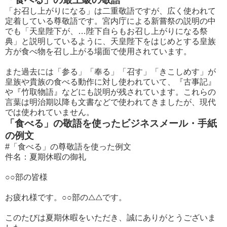
「お召し上がりになる」は二重敬語ですが、広く使われて
定着している尊敬語です。宮内庁による新嘗祭の説明の中
でも「天皇陛下が、…陛下自らもお召し上がりになる祭
典」と説明しているように、天皇陛下をはじめとする皇族
方が食べ物を召し上がる場面で使用されています。
また過去には「参る」「奉る」「召す」「きこしめす」が
皇族や貴族の食べる動作に対し使われていて、『古事記』
や『竹取物語』などにも説明が残されています。これらの
言葉は明治期以降も文書などで使われてきましたが、現代
では使われていません。
「食べる」の敬語を使ったビジネスメール・手紙
の例文
#「食べる」の尊敬語を使った例文
件名：夏期休暇の御礼
○○部の皆様
お疲れ様です。○○部の△△です。
このたびは夏期休暇をいただき、誠にありがとうございま